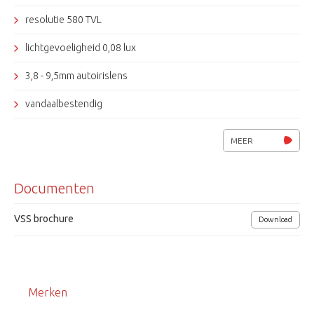
resolutie 580 TVL
lichtgevoeligheid 0,08 lux
3,8 - 9,5mm autoirislens
vandaalbestendig
IP66
MEER
12 Vdc / 24 Vac
Documenten
afmetingen (hxØ) 100x145mm.
VSS brochure
Download
Merken