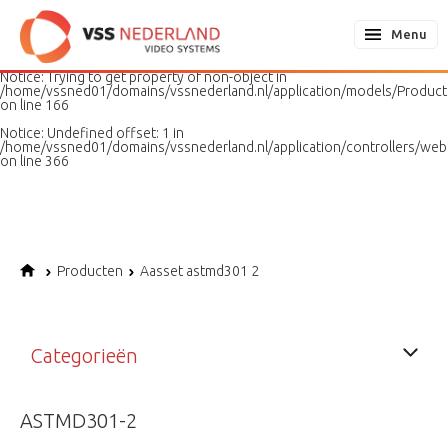
Notice
: Undefined variable: page in
/home/vssned01/domains/vssnederland.nl/application/models/PageMo
Menu
on line
187
Notice
: Trying to get property of non-object in
/home/vssned01/domains/vssnederland.nl/application/models/Produc
on line
166
Notice
: Undefined offset: 1 in
/home/vssned01/domains/vssnederland.nl/application/controllers/web
on line
366
Producten
Aasset astmd301 2
Categorieën
ASTMD301-2