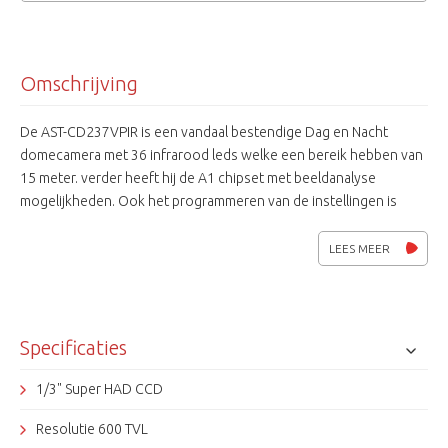
Omschrijving
De AST-CD237VPIR is een vandaal bestendige Dag en Nacht
domecamera met 36 infrarood leds welke een bereik hebben van
15 meter. verder heeft hij de A1 chipset met beeldanalyse
mogelijkheden. Ook het programmeren van de instellingen is
middels de coax kabel een eenvoudige manier.
LEES MEER
Specificaties
1/3" Super HAD CCD
Resolutie 600 TVL