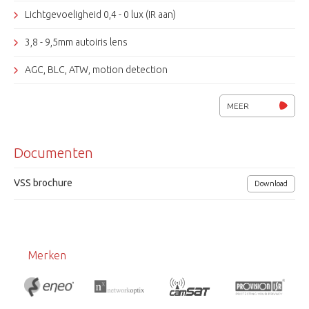
Lichtgevoeligheid 0,4 - 0 lux (IR aan)
3,8 - 9,5mm autoiris lens
AGC, BLC, ATW, motion detection
36 IR leds, bereik 15m.
MEER
IR-filter, DNR, D.I.S., privacy zones
Documenten
Vandaalbestendig, IP66
Spanning 12 Vdc/ 24Vac, 6W
VSS brochure
Download
Afmetingen (Øxh) 156x120mm
Merken