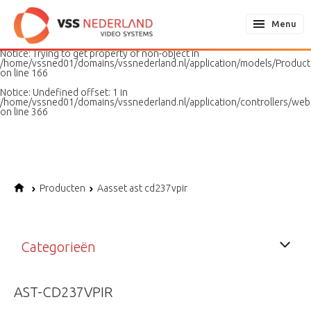
Notice
: Undefined variable: page in
/home/vssned01/domains/vssnederland.nl/application/models/PageMo
Menu
on line
187
Notice
: Trying to get property of non-object in
/home/vssned01/domains/vssnederland.nl/application/models/Produc
on line
166
Notice
: Undefined offset: 1 in
/home/vssned01/domains/vssnederland.nl/application/controllers/web
on line
366
Producten
Aasset ast cd237vpir
Categorieën
AST-CD237VPIR