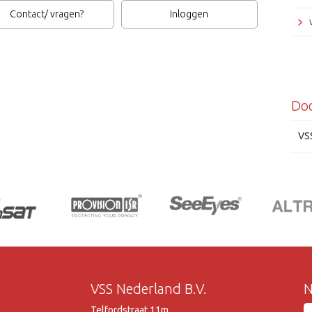
Contact/ vragen?
Inloggen
Do
VS
VSS Nederland B.V.
N
Telfordstraat 11m