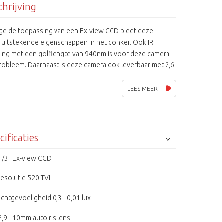
hrijving
e de toepassing van een Ex-view CCD biedt deze
 uitstekende eigenschappen in het donker. Ook IR
hting met een golflengte van 940nm is voor deze camera
robleem. Daarnaast is deze camera ook leverbaar met 2,6
lens, type AST-CD103GAEX.
LEES MEER
cificaties
1/3" Ex-view CCD
resolutie 520 TVL
lichtgevoeligheid 0,3 - 0,01 lux
2,9 - 10mm autoiris lens