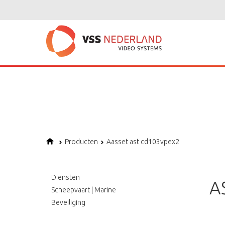
Notice
: Undefined variable: page in
/home/vssned01/domains/vssnederl
Notice
: Trying to get property of non-object in
/home/vssned01/domains
Notice
: Undefined offset: 1 in
/home/vssned01/domains/vssnederland.nl
Producten
Aasset ast cd103vpex2
Diensten
A
Scheepvaart | Marine
Beveiliging