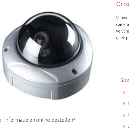
Omsc
Vanweg
camera
verlic
geen p
- 6mm 
Spe
r informatie en online bestellen?