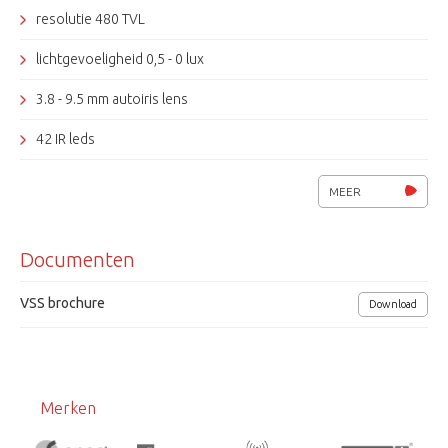
resolutie 480 TVL
lichtgevoeligheid 0,5 - 0 lux
3.8 - 9.5 mm autoiris lens
42 IR leds
IP waarde, IP68
MEER
mechanisch IR filter
Documenten
voedingsspanning 12Vdc/ 24Vac
afmetingen (l x Ø ) 129 x 77,5mm
VSS brochure
Download
Merken