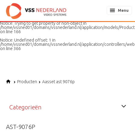
Notice
: Undefined variable: page in
/home/vssned01/domains/vssnederland.nl/application/models/PageMo
Menu
on line
187
Notice
: Trying to get property of non-object in
/home/vssned01/domains/vssnederland.nl/application/models/Produc
on line
166
Notice
: Undefined offset: 1 in
/home/vssned01/domains/vssnederland.nl/application/controllers/web
on line
366
Producten
Aasset ast 9076p
Categorieën
AST-9076P