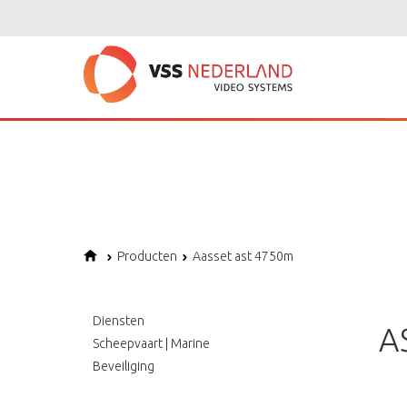
Notice
: Undefined variable: page in
/home/vssned01/domains/vssnederl
Notice
: Trying to get property of non-object in
/home/vssned01/domains
Notice
: Undefined offset: 1 in
/home/vssned01/domains/vssnederland.nl
Producten
Aasset ast 4750m
Diensten
A
Scheepvaart | Marine
Beveiliging