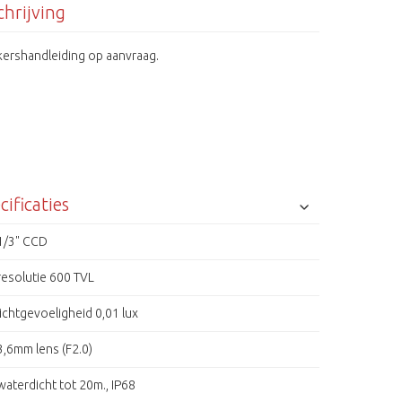
hrijving
kershandleiding op aanvraag.
cificaties
1/3" CCD
resolutie 600 TVL
lichtgevoeligheid 0,01 lux
3,6mm lens (F2.0)
waterdicht tot 20m., IP68