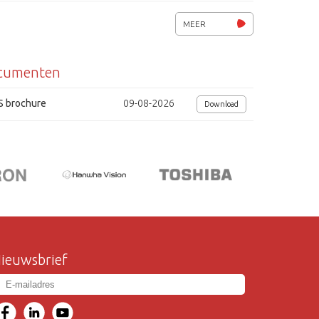
30m. kabel, zonnedak en beugel
MEER
spanning 230Vac
cumenten
S brochure
09-08-2026
Download
ieuwsbrief