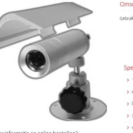
Omsc
Gebrui
Spe