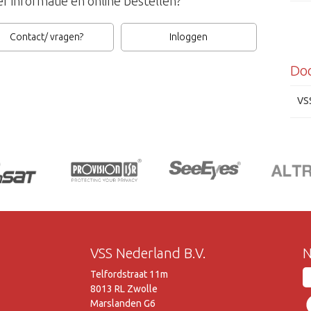
r informatie en online bestellen?
Contact/ vragen?
Inloggen
Do
VS
VSS Nederland B.V.
N
Telfordstraat 11m
8013 RL Zwolle
Marslanden G6