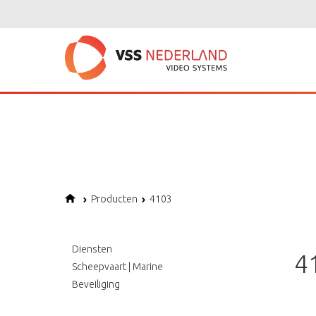
Notice
: Undefined variable: page in
/home/vssned01/domains/vssnederl
Notice
: Trying to get property of non-object in
/home/vssned01/domains
Notice
: Undefined offset: 1 in
/home/vssned01/domains/vssnederland.nl
Producten
4103
Diensten
4
Scheepvaart | Marine
Beveiliging