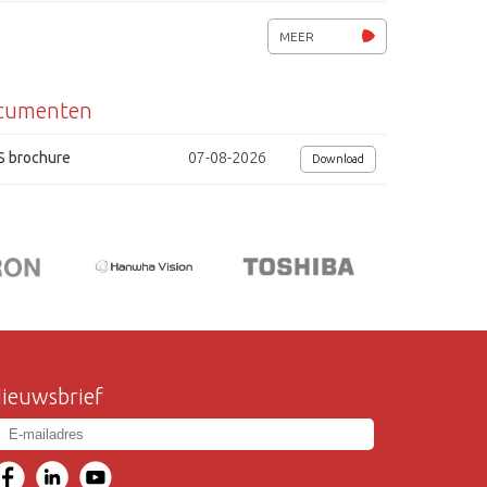
voedingsspanning 12 Vdc
MEER
afmetingen (BxHxD): 116 x 30 x 180mm
cumenten
S brochure
07-08-2026
Download
ieuwsbrief