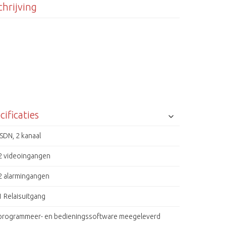
hrijving
cificaties
ISDN, 2 kanaal
2 videoingangen
2 alarmingangen
1 Relaisuitgang
programmeer- en bedieningssoftware meegeleverd