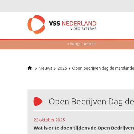
< Vorige
bericht
Nieuws
2025
Open bedrijven dag de marsland
Open Bedrijven Dag de
22 oktober 2025
𝗪𝗮𝘁 𝗶𝘀 𝗲𝗿 𝘁𝗲 𝗱𝗼𝗲𝗻 𝘁𝗶𝗷𝗱𝗲𝗻𝘀 𝗱𝗲 𝗢𝗽𝗲𝗻 𝗕𝗲𝗱𝗿𝗶𝗷𝘃𝗲