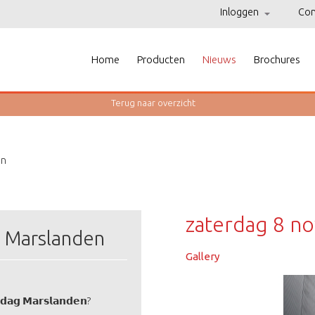
Inloggen
Con
Home
Producten
Nieuws
Brochures
Terug naar
overzicht
en
zaterdag 8 n
 Marslanden
Gallery
𝗻𝗱𝗮𝗴 𝗠𝗮𝗿𝘀𝗹𝗮𝗻𝗱𝗲𝗻?