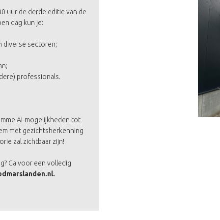
0 uur de derde editie van de
en dag kun je:
n diverse sectoren;
an;
dere) professionals.
slimme AI-mogelijkheden tot
eem met gezichtsherkenning
e zal zichtbaar zijn!
ag? Ga voor een volledig
dmarslanden.nl.