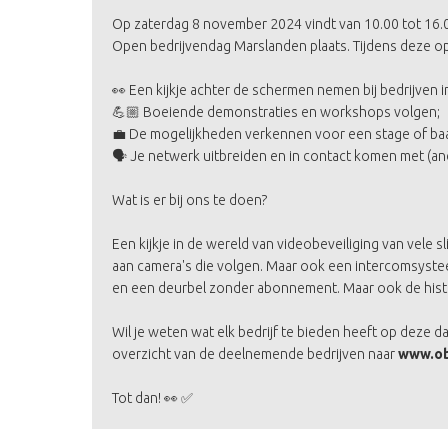
Op zaterdag 8 november 2024 vindt van 10.00 tot 16.0
Open bedrijvendag Marslanden plaats. Tijdens deze op
👀 Een kijkje achter de schermen nemen bij bedrijven i
💪🏼 Boeiende demonstraties en workshops volgen;
💼 De mogelijkheden verkennen voor een stage of ba
🗣️ Je netwerk uitbreiden en in contact komen met (an
Wat is er bij ons te doen?
Een kijkje in de wereld van videobeveiliging van vele 
aan camera's die volgen. Maar ook een intercomsyst
en een deurbel zonder abonnement. Maar ook de histori
Wil je weten wat elk bedrijf te bieden heeft op deze d
overzicht van de deelnemende bedrijven naar
www.ob
Tot dan! 👀 ✅