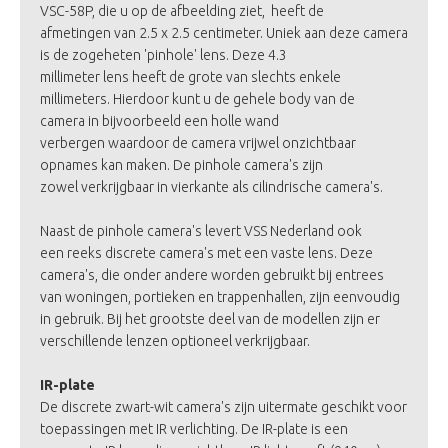
VSC-58P
, die u op de afbeelding ziet, heeft de
afmetingen van 2.5 x 2.5 centimeter. Uniek aan deze camera
is de zogeheten 'pinhole' lens. Deze 4.3
millimeter lens heeft de grote van slechts enkele
millimeters. Hierdoor kunt u de gehele body van de
camera in bijvoorbeeld een holle wand
verbergen waardoor de camera vrijwel onzichtbaar
opnames kan maken. De pinhole camera's zijn
zowel verkrijgbaar in vierkante als cilindrische camera's.
Naast de pinhole camera's levert VSS Nederland ook
een reeks
discrete camera's
met een vaste lens. Deze
camera's, die onder andere worden gebruikt bij entrees
van woningen, portieken en trappenhallen, zijn eenvoudig
in gebruik. Bij het grootste deel van de modellen zijn er
verschillende lenzen optioneel verkrijgbaar.
IR-plate
De discrete zwart-wit camera's zijn uitermate geschikt voor
toepassingen met IR verlichting. De
IR-plate
is een