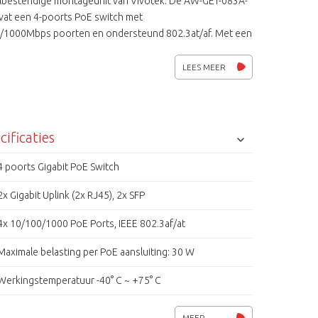
lbestendige montageunit van Vivotek. De AW-GET-083A-
vat een 4-poorts PoE switch met
/1000Mbps poorten en ondersteund 802.3at/af. Met een
 PoE vermogen tot 120 W is deze switch krachtig genoeg
ebruikers die IP-gebaseerde netwerk bewakingscamera's
LEES MEER
inzetten. De switch is tevens uitgerust met 2 glasvezel
(SFP) en 2 gigabit uplink poorten om de flexibiliteit verder
groten. Ook beschikt de switch over overspannings-
iging voor zowel de PoE poorten als de netspanning.
cificaties
4 poorts Gigabit PoE Switch
2x Gigabit Uplink (2x RJ45), 2x SFP
4x 10/100/1000 PoE Ports, IEEE 802.3af/at
Maximale belasting per PoE aansluiting: 30 W
Werkingstemperatuur -40° C ~ +75° C
Vandaal- en weerbestendig klasse: IK10 - IP67
MEER