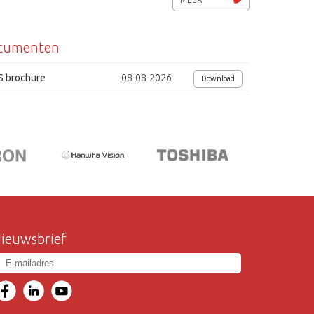
Maximum voltage overspanningsbeveiliging - 6kV/ 40kV
cumenten
Afmetingen (bxhxd) 315.4 x 245.8 x 118 mm
tek
S brochure
08-08-2026
Download
ieuwsbrief