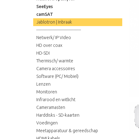
SeeEyes
camSAT
Jablotron | Inbraak
------------------------------------
Netwerk/ IP Video
HD over coax
HD-SDI
Thermisch/ warmte
Camera accessoires
Software (PC/ Mobiel)
Lenzen
Monitoren
Infrarood en witlicht
Cameramasten
Harddisks - SD-kaarten
Voedingen
Meetapparatuur & gereedschap
HDMI kabels