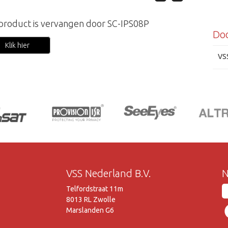
 product is vervangen door SC-IPS08P
Do
Klik hier
Vivo
VS
VSS Nederland B.V.
N
Telfordstraat 11m
8013 RL Zwolle
Marslanden G6