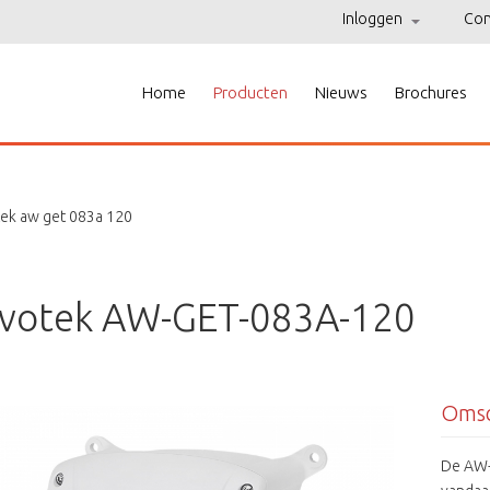
Inloggen
Con
Home
Producten
Nieuws
Brochures
tek aw get 083a 120
ivotek AW-GET-083A-120
Omsc
De AW-