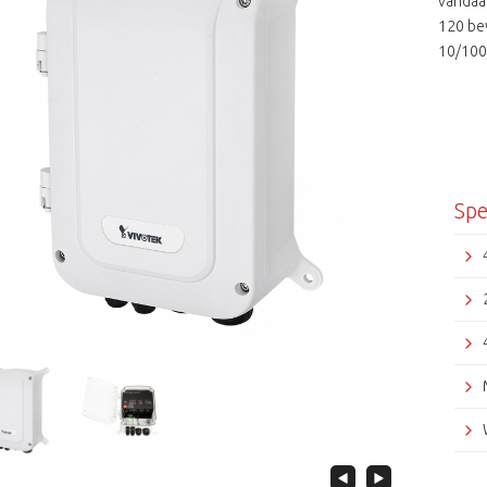
vandaa
120 be
10/100
totale
voor g
willen 
sloten 
te ver
beveil
Spe